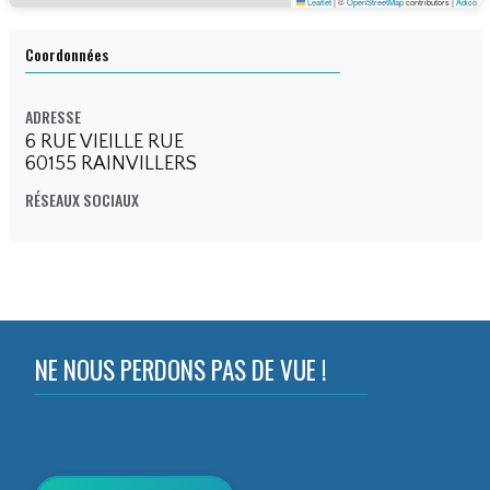
Leaflet
|
©
OpenStreetMap
contributors |
Adico
R CONSEI
Coordonnées
ADRESSE
6 RUE VIEILLE RUE
60155 RAINVILLERS
RÉSEAUX SOCIAUX
LS NR CO
NE NOUS PERDONS PAS DE VUE !
NSEILS N