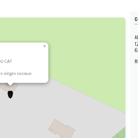
C
MI
A
1
×
6
R
 DU CAT
es sièges sociaux
LI