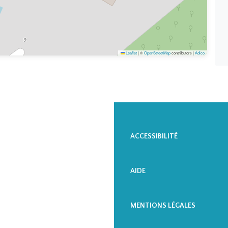
A 
Leaflet
|
©
OpenStreetMap
contributors |
Adico
CA
ACCESSIBILITÉ
MI
AIDE
MENTIONS LÉGALES