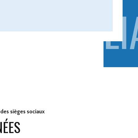
LI
A 
CA
 des sièges sociaux
NÉES