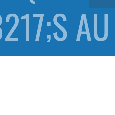
217;S AU
) ALINE L
UYER (Y