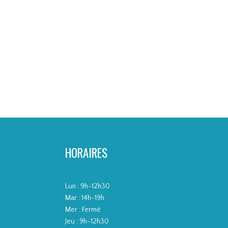
M&#8217;
AUTO) AL
HORAIRES
Lun : 9h-12h30
Mar : 14h-19h
Mer : Fermé
Jeu : 9h-12h30